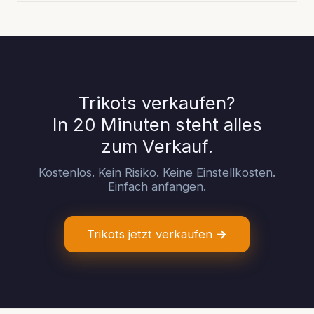
eingehen. Kein Verkauf bedeutet für Sie keine Kosten und
STFL arbeitet auf Erfolgsbasis: Es entstehen keine
keine Verpflichtung.
Kosten, solange Ihr Trikot nicht verkauft wird. Erst nach
einem erfolgreichen Verkauf wird eine transparente
Service-Fee vom Erlös abgezogen. Sie erhalten den
verbleibenden Betrag direkt ausgezahlt. Die genaue Fee-
Struktur wird Ihnen vor der Einreichung klar kommuniziert.
Trikots verkaufen?
In 20 Minuten steht alles
zum Verkauf.
Kostenlos. Kein Risiko. Keine Einstellkosten.
Einfach anfangen.
Trikots jetzt verkaufen →