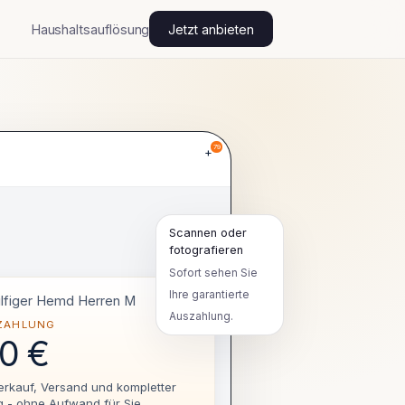
Haushaltsauflösung
Jetzt anbieten
+
Scannen oder
fotografieren
Sofort sehen Sie
Ihre garantierte
lfiger Hemd Herren M
Auszahlung.
SZAHLUNG
40 €
Verkauf, Versand und kompletter
 - ohne Aufwand für Sie