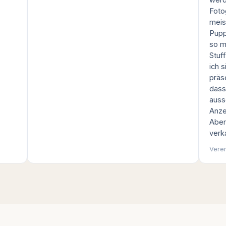
Foto
meis
Pupp
so m
Stuf
ich s
präse
dass
ausse
Anze
Aber
verka
Vere