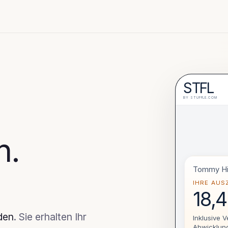
STFL
BY STUFFLE.COM
n.
Tommy Hi
IHRE AU
18,
den
. Sie erhalten Ihr
Inklusive 
Abwicklung