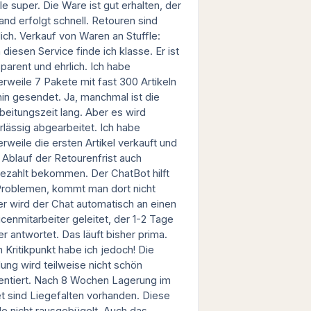
le super. Die Ware ist gut erhalten, der
and erfolgt schnell. Retouren sind
ich. Verkauf von Waren an Stuffle:
 diesen Service finde ich klasse. Er ist
sparent und ehrlich. Ich habe
lerweile 7 Pakete mit fast 300 Artikeln
hin gesendet. Ja, manchmal ist die
beitungszeit lang. Aber es wird
rlässig abgearbeitet. Ich habe
erweile die ersten Artikel verkauft und
 Ablauf der Retourenfrist auch
ezahlt bekommen. Der ChatBot hilft
Problemen, kommt man dort nicht
er wird der Chat automatisch an einen
icenmitarbeiter geleitet, der 1-2 Tage
er antwortet. Das läuft bisher prima.
n Kritikpunkt habe ich jedoch! Die
dung wird teilweise nicht schön
entiert. Nach 8 Wochen Lagerung im
t sind Liegefalten vorhanden. Diese
e nicht rausgebügelt. Auch das