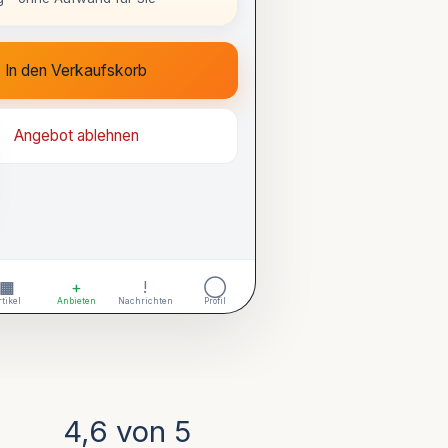
In den Verkaufskorb
Angebot ablehnen
▦
+
!
◯
rtikel
Anbieten
Nachrichten
Profil
4,6 von 5