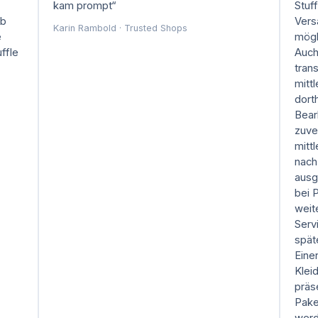
kam prompt“
Stuff
ab
Vers
Karin Rambold · Trusted Shops
e
mögl
ffle
Auch
tran
mitt
dort
Bear
zuve
mittl
nach
ausg
bei 
weit
Serv
spät
Eine
Klei
präs
Pake
werd